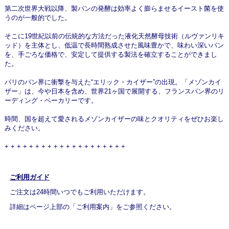
第二次世界大戦以降、製パンの発酵は効率よく膨らませるイースト菌を使
うのが一般的でした。
そこに19世紀以前の伝統的な方法だった液化天然酵母技術（ルヴァンリキ
ッド）を主体とし、低温で長時間熟成させた風味豊かで、味わい深いパン
を、手ごろな価格で、安定して提供する製法を確立することができまし
た。
パリのパン界に衝撃を与えた“エリック・カイザー”の出現。「メゾンカイ
ザー」は、今や日本を含め、世界21ヶ国で展開する、フランスパン界のリ
ーディング・ベーカリーです。
時間、国を超えて愛されるメゾンカイザーの味とクオリティをぜひお楽し
みください。
+ + + + + + + + + + + + + + + + + + + +
ご利用ガイド
ご注文は24時間いつでもご利用いただけます。
詳細はページ上部の「ご利用案内」をご参照ください。