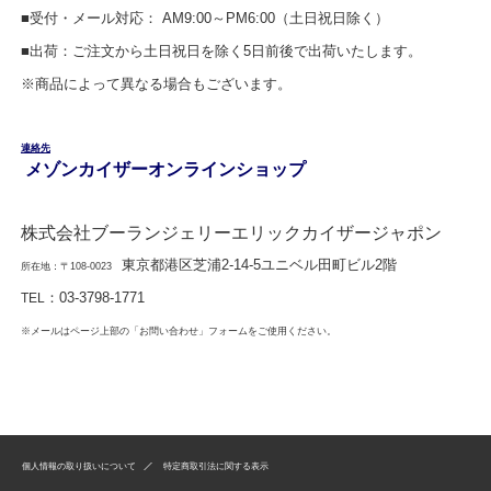
■受付・メール対応： AM9:00～PM6:00（土日祝日除く）
■出荷：ご注文から土日祝日を除く5日前後で出荷いたします。
※商品によって異なる場合もございます。
連絡先
メゾンカイザーオンラインショップ
株式会社ブーランジェリーエリックカイザージャポン
東京都港区芝浦2-14-5ユニベル田町ビル2階
所在地：〒108-0023
：
03-3798-1771
TEL
※メールはページ上部の「お問い合わせ」フォームをご使用ください。
個人情報の取り扱いについて
特定商取引法に関する表示