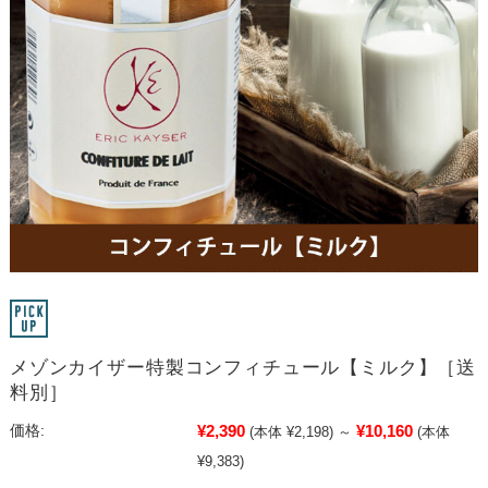
メゾンカイザー特製コンフィチュール【ミルク】［送
料別］
¥2,390
¥10,160
価格:
(本体 ¥2,198)
～
(本体
¥9,383)