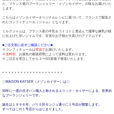
た、フランス発のブーランジェリー「メゾンカイザー」の味をお届けいた
します。
こちらはメゾンカイザーオリジナルレシピに基づいて、フランスで製造さ
れたコンフィチュール（ジャム）となります。
ミルクジャムは、フランス産の牛乳をコトコトと煮込んで濃厚な練乳の様
に仕上げた甘いジャムです。甘党やお子様が大喜びのアイテムです。
■ご注文前に必ずご確認ください■
※コンフィチュールは
常温
でお届けいたします。
※
送料別
、お届先の都道府県によって送料は変わります。
※ご注文を受注してから３〜5日前後で発送いたします。
+ + + + + + + + + + + + + + + + + + + +
◇MAISON KAYSER（メゾンカイザー）は◇
50年に一度の天才パン職人と称されるエリック・カイザーによる、世界的
なブーランジェリーです。
誕生は１９９６年。パリ５区モンジュ通りに１号店が開業します。
すべてはこの１号店からはじまりました。