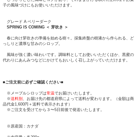
子の風味づけにもお使いいただけます。
グレード A ベリーダーク
SPRING IS COMING ＜ 芽吹き ＞
春に向け芽吹きの準備を始める樹々。採集終盤の樹液から作られる、ど
っしりと濃厚な甘みのシロップ。
風味が強く濃い味わいです。調味料としてお使いいただくほか、黒蜜の
代わりにあんみつなどにかけてもおいしく召し上がっていただけます。
■ご注文前に必ずご確認ください■
※メープルシロップは
常温
でお届けいたします。
※
送料別
、お届け先の都道府県によって送料が変わります。（金額は商
品代金1,600円＋送料で表示されます）
※ご注文を受けてから３〜5日前後で発送いたします。
※原産国：カナダ