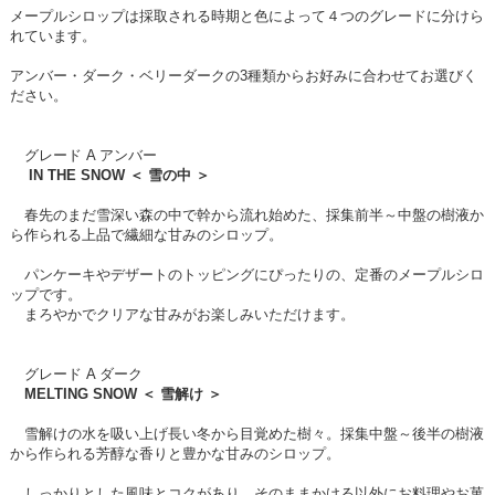
メープルシロップは採取される時期と色によって４つのグレードに分けら
れています。
アンバー・ダーク・ベリーダークの3種類からお好みに合わせてお選びく
ださい。
グレード A アンバー
IN THE SNOW ＜ 雪の中 ＞
春先のまだ雪深い森の中で幹から流れ始めた、採集前半～中盤の樹液か
ら作られる上品で繊細な甘みのシロップ。
パンケーキやデザートのトッピングにぴったりの、定番のメープルシロ
ップです。
まろやかでクリアな甘みがお楽しみいただけます。
グレード A ダーク
MELTING SNOW ＜ 雪解け ＞
雪解けの水を吸い上げ長い冬から目覚めた樹々。採集中盤～後半の樹液
から作られる芳醇な香りと豊かな甘みのシロップ。
しっかりとした風味とコクがあり、そのままかける以外にお料理やお菓