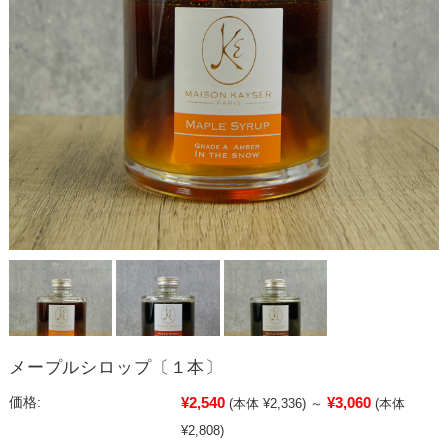
メープルシロップ〔１本〕
¥2,540
¥3,060
価格:
(本体 ¥2,336)
～
(本体
¥2,808)