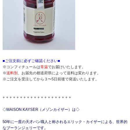
■ご注文前に必ずご確認ください■
※コンフィチュールは
常温
でお届けいたします。
※
送料別
、お届先の都道府県によって送料は変わります。
※ご注文を受注してから３〜5日前後で発送いたします。
+ + + + + + + + + + + + + + + + + + + +
◇MAISON KAYSER（メゾンカイザー）は◇
50年に一度の天才パン職人と称されるエリック・カイザーによる、世界的
なブーランジェリーです。