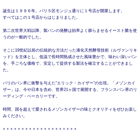
誕生は１９９６年。パリ５区モンジュ通りに１号店が開業します。
すべてはこの１号店からはじまりました。
第二次世界大戦以降、製パンの発酵は効率よく膨らませるイースト菌を使
うのが一般的でした。
そこに19世紀以前の伝統的な方法だった液化天然酵母技術（ルヴァンリキ
ッド）を主体とし、低温で長時間熟成させた風味豊かで、味わい深いパン
を、手ごろな価格で、安定して提供する製法を確立することができまし
た。
パリのパン界に衝撃を与えた“エリック・カイザー”の出現。「メゾンカイ
ザー」は、今や日本を含め、世界21ヶ国で展開する、フランスパン界のリ
ーディング・ベーカリーです。
時間、国を超えて愛されるメゾンカイザーの味とクオリティをぜひお楽し
みください。
+ + + + + + + + + + + + + + + + + + + +